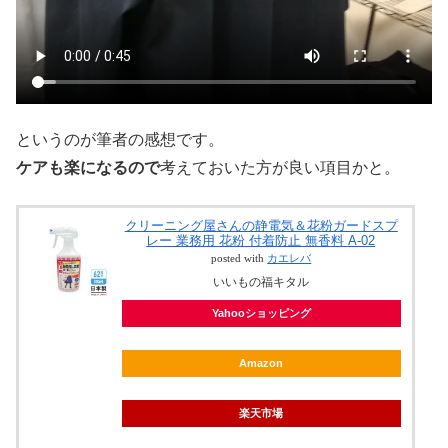
というのが筆者の感想です。
ケアも楽になるので
考えておいた方が良い項目かと。
クリーニング屋さんの静電気＆花粉ガードスプ
レー 業務用 花粉 付着防止 無香料 A-02
posted with
カエレバ
いいもの福キタル
Yahooショッピング
Amazon
楽天市場