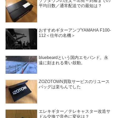
ゾゾタウンの注文～出荷～到着までの
平均日数／通常配送での最短は？
おすすめギターアンプYAMAHA F100-
112＜往年の名機＞
bluebeardという国内エモバンド。永
遠に刻まれる青い鼓動。
ZOZOTOWN買取サービスのリユース
バッグは楽ちんでした
エレキギター／テレキャスター改造サ
ドル交換で音色に変化は？