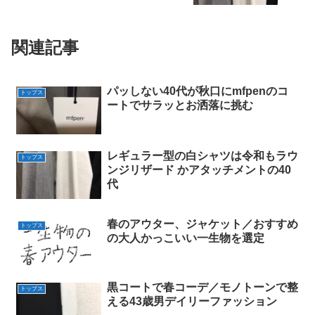
関連記事
パッしない40代が秋口にmfpenのコ
トップス
ートでサラッとお洒落に挑む
レギュラー型の白シャツは令和もラウ
トップス
ンジリザード かアタッチメントの40
代
春のアウター、ジャケット／おすすめ
トップス
の大人かっこいい一生物を選定
黒コートで春コーデ／モノトーンで整
トップス
える43歳男デイリーファッション