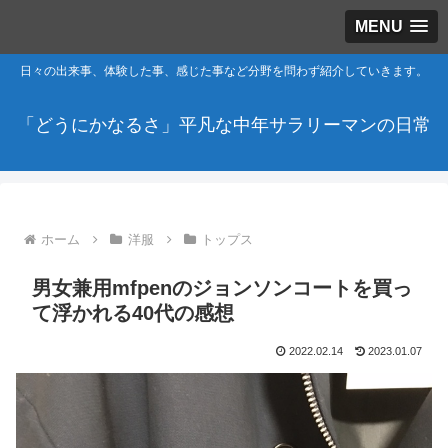
MENU
日々の出来事、体験した事、感じた事など分野を問わず紹介していきます。
「どうにかなるさ」平凡な中年サラリーマンの日常
ホーム
洋服
トップス
男女兼用mfpenのジョンソンコートを買っ
て浮かれる40代の感想
2022.02.14
2023.01.07