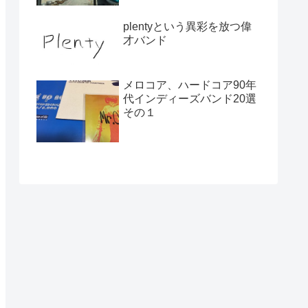
plentyという異彩を放つ偉
才バンド
メロコア、ハードコア90年
代インディーズバンド20選
その１