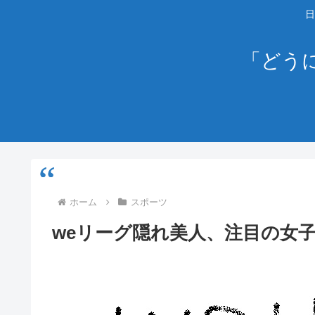
日
「どう
ホーム
スポーツ
weリーグ隠れ美人、注目の女