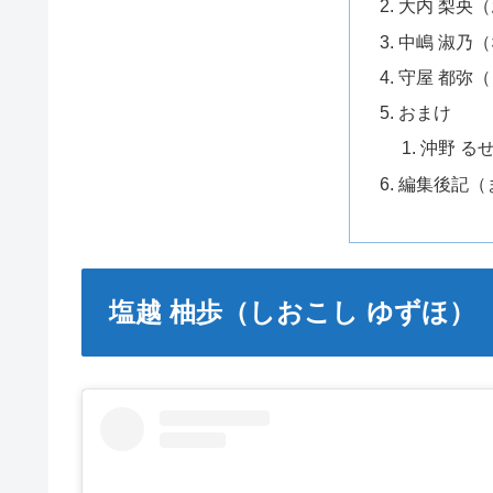
大内 梨央
中嶋 淑乃
守屋 都弥
おまけ
沖野 る
編集後記（
塩越 柚歩（しおこし ゆずほ）