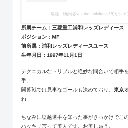
塩越 柚歩(@yuzuho_shiokoshi19)が
所属チーム：三菱重工浦和レッズレディース
ポジション：MF
前所属：浦和レッズレディースユース
生年月日：1997年11月1日
テクニカルなドリブルと絶妙な間合いで相手
手。
開幕戦では見事なゴールも決めており、
東京
ね。
ちなみに塩越選手を知った事がきっかけでこ
ハッキリ言って美人です。お美しゅう。