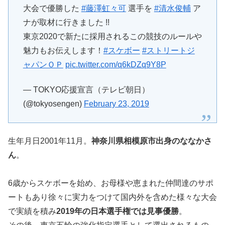
大会で優勝した
#藤澤虹々可
選手を
#清水俊輔
ア
ナが取材に行きました !!
東京2020で新たに採用されるこの競技のルールや
魅力もお伝えします！
#スケボー
#ストリートジ
ャパンＯＰ
pic.twitter.com/q6kDZq9Y8P
— TOKYO応援宣言（テレビ朝日）
(@tokyosengen)
February 23, 2019
生年月日2001年11月。
神奈川県相模原市出身のななかさ
ん
。
6歳からスケボーを始め、お母様や恵まれた仲間達のサポ
ートもあり徐々に実力をつけて国内外を含めた様々な大会
で実績を積み
2019年の日本選手権では見事優勝
。