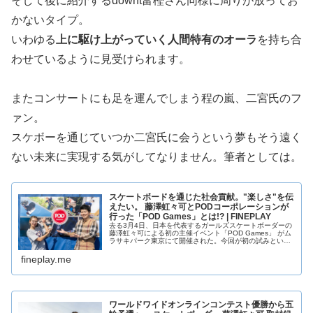
そして後に紹介するdownt富樫さん同様に周りが放ってお
かないタイプ。
いわゆる
上に駆け上がっていく人間特有のオーラ
を持ち合
わせているように見受けられます。
またコンサートにも足を運んでしまう程の嵐、二宮氏のフ
ァン。
スケボーを通じていつか二宮氏に会うという夢もそう遠く
ない未来に実現する気がしてなりません。筆者としては。
スケートボードを通じた社会貢献。"楽しさ"を伝
えたい。 藤澤虹々可とPODコーポレーションが
行った「POD Games」とは!? | FINEPLAY
去る3月4日、日本を代表するガールズスケートボーダーの
藤澤虹々可による初の主催イベント「POD Games」 がム
ラサキパーク東京にて開催された。今回が初の試みという
こともあり、終了後に彼女と運営会社を直撃。イベントに
対する思いの丈を語って...
fineplay.me
ワールドワイドオンラインコンテスト優勝から五