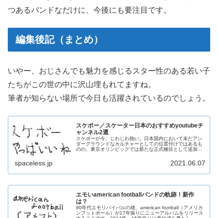
つあるバンドなだけに、今後にも要注目です。
編集後記（まとめ）
いやー、おじさんでも魅力を感じるスター性のある若い子
たちがこの世の中に沢山埋もれてますね。
筆者が知らない場所で今日も活躍されているのでしょう。
スケボー／スケーター日本のおすすめyoutubeチ
ャンネル2選
スケボーが今、じわじわ熱い。日本国内において未だアン
ダーグラウンドなカルチャーとしての位置付けではあるも
のの、東京オリンピックでは新たな正式種目として追加さ
れている事もあり、今後はその普及が一層加速していく事
を願っている今日この頃。とはいえ...
spaceless.jp
2021.06.07
エモいamerican footballバンドの軌跡！新作
は？
90年代エモリバイバルの雄、american football（アメリカ
ンフットボール）が17年振りにニューアルバムをリリース