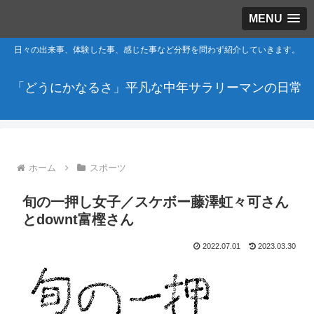
MENU
日々の出来事、体験した事、感じた事など分野を問わず紹介していきます。
「どうにかなるさ」平凡な中年サラリーマンの日常
ホーム
スポーツ
旬の一押し女子／スケボー藤澤虹々可さん
とdownt富樫さん
2022.07.01
2023.03.30