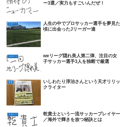
ー3選／実力もすごいんだぜ！
人生の中でプロサッカー選手を夢見た
スポーツ
頃に出会ったJリーガー達
weリーグ隠れ美人第二弾、注目の女
スポーツ
子サッカー選手3人を独断で厳選
いしわたり淳治さんという天才リリッ
音楽
クライター
乾貴士という一流サッカープレイヤー
スポーツ
／海外で輝きを放つ秘訣とは