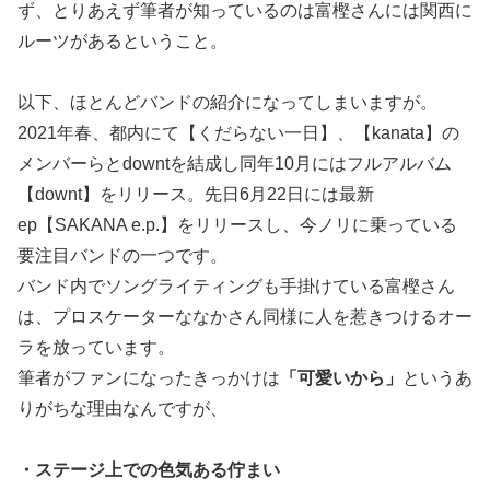
ず、とりあえず筆者が知っているのは富樫さんには関西に
ルーツがあるということ。
以下、ほとんどバンドの紹介になってしまいますが。
2021年春、都内にて【くだらない一日】、【kanata】の
メンバーらとdowntを結成し同年10月にはフルアルバム
【downt】をリリース。先日6月22日には最新
ep【SAKANA e.p.】をリリースし、今ノリに乗っている
要注目バンドの一つです。
バンド内でソングライティングも手掛けている富樫さん
は、プロスケーターななかさん同様に人を惹きつけるオー
ラを放っています。
筆者がファンになったきっかけは
「可愛いから」
というあ
りがちな理由なんですが、
・ステージ上での色気ある佇まい