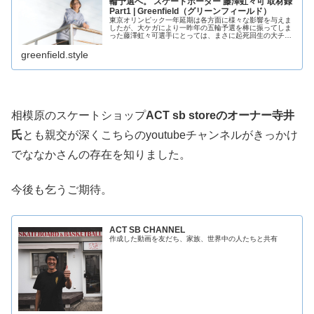
輪予選へ。 スケートボーダー 藤澤虹々可 取材録
Part1 | Greenfield（グリーンフィールド）
東京オリンピック一年延期は各方面に様々な影響を与えま
したが、大ケガにより一昨年の五輪予選を棒に振ってしま
った藤澤虹々可選手にとっては、まさに起死回生の大チャ
ンス。並々ならぬ意欲を見せる彼女にインタビューを敢行
しました。
greenfield.style
相模原のスケートショップ
ACT sb storeのオーナー寺井
氏
とも親交が深くこちらのyoutubeチャンネルがきっかけ
でななかさんの存在を知りました。
今後も乞うご期待。
ACT SB CHANNEL
作成した動画を友だち、家族、世界中の人たちと共有