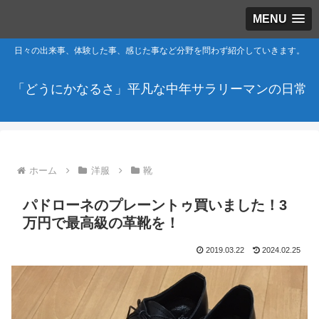
MENU
日々の出来事、体験した事、感じた事など分野を問わず紹介していきます。
「どうにかなるさ」平凡な中年サラリーマンの日常
ホーム
洋服
靴
パドローネのプレーントゥ買いました！3
万円で最高級の革靴を！
2019.03.22
2024.02.25