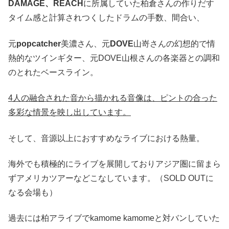
DAMAGE
、
REACH
に所属していた柏倉さんの作りだす
タイム感と計算されつくしたドラムの手数、間合い、
元
popcatcher
美濃さん、元
DOVE
山嵜さんの幻想的で情
熱的なツインギター、元
DOVE
山根さんの各楽器との調和
のとれたベースライン。
4人の融合された音から描かれる音像は、ピントの合った
多彩な情景を映し出しています。
そして、音源以上におすすめなライブにおける熱量。
海外でも積極的にライブを展開しておりアジア圏に留まら
ずアメリカツアーなどこなしています。（SOLD OUTに
なる会場も）
過去には柏アライブで
kamome kamome
と対バンしていた