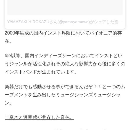
YAMAZAKI HIROKAZUさん(@yamayamawo)がシェアした投稿
–
2
2000年結成の国内インスト界隈においてパイオニア的存
在。
toe以降、国内インディーズシーンにおいてインストとい
うジャンルが活性化されその絶大な影響力から後に多くの
インストバンドが生まれています。
楽器だけでも感動させる事ができるんだぞ！！と一つのム
ーブメントを生み出したミュージシャンズミュージシャ
ン。
土臭さと透明感が共存した音色。