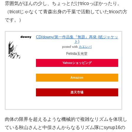
雰囲気がほんの少し、ちょっとだけ
trico
っぽかったり。
（tricotじゃなくて青森出身の千葉で活動していたtricoの方
です。）
CD/downy/第一作品集『無題』再発 (紙ジャケッ
ト)
posted with
カエレバ
Felista玉光堂
Yahooショッピング
Amazon
楽天市場
肉体の限界を超えるような機械的で複雑なリズムを体現し
ている秋山さんと中俣さんからなるリズム隊にsyrup16の