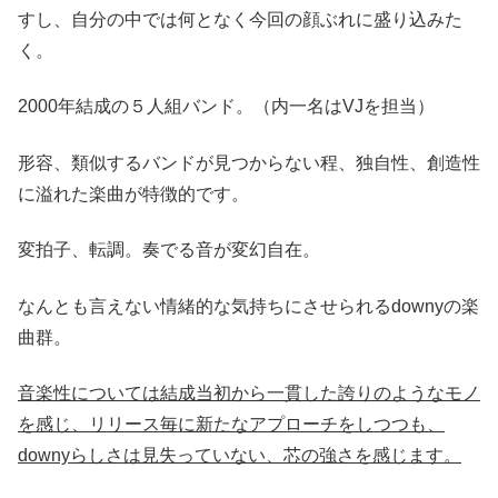
すし、自分の中では何となく今回の顔ぶれに盛り込みた
く。
2000年結成の５人組バンド。（内一名はVJを担当）
形容、類似するバンドが見つからない程、独自性、創造性
に溢れた楽曲が特徴的です。
変拍子、転調。奏でる音が変幻自在。
なんとも言えない情緒的な気持ちにさせられるdownyの楽
曲群。
音楽性については結成当初から一貫した誇りのようなモノ
を感じ、リリース毎に新たなアプローチをしつつも、
downyらしさは見失っていない、芯の強さを感じます。