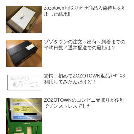
zozotownお取り寄せ商品入荷待ちを利
用した結果!!
ゾゾタウンの注文～出荷～到着までの
平均日数／通常配送での最短は？
驚愕！初めてZOZOTOWN返品ｻｰﾋﾞｽを
利用してみたんだけど！！
ZOZOTOWNのコンビニ受取りが便利
でノンストレスでした