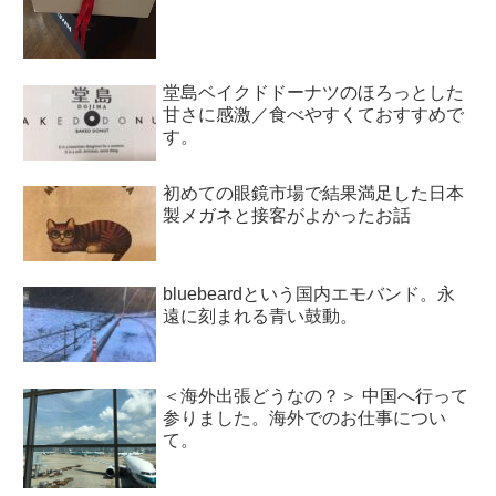
堂島ベイクドドーナツのほろっとした
甘さに感激／食べやすくておすすめで
す。
初めての眼鏡市場で結果満足した日本
製メガネと接客がよかったお話
bluebeardという国内エモバンド。永
遠に刻まれる青い鼓動。
＜海外出張どうなの？＞ 中国へ行って
参りました。海外でのお仕事につい
て。