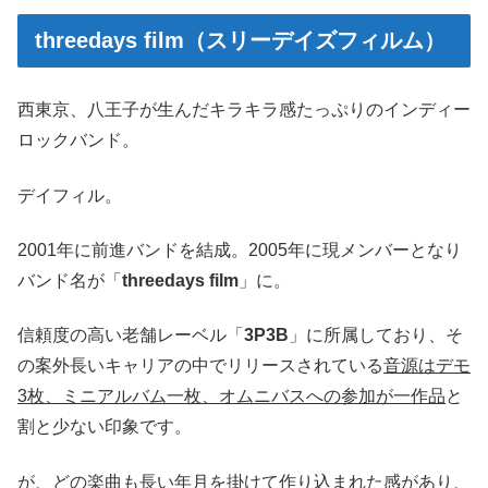
threedays film（スリーデイズフィルム）
西東京、八王子が生んだキラキラ感たっぷりのインディー
ロックバンド。
デイフィル。
2001年に前進バンドを結成。2005年に現メンバーとなり
バンド名が「
threedays film
」に。
信頼度の高い老舗レーベル「
3P3B
」に所属しており、そ
の案外長いキャリアの中でリリースされている
音源はデモ
3枚、ミニアルバム一枚、オムニバスへの参加が一作品
と
割と少ない印象です。
が、どの楽曲も長い年月を掛けて作り込まれた感があり、