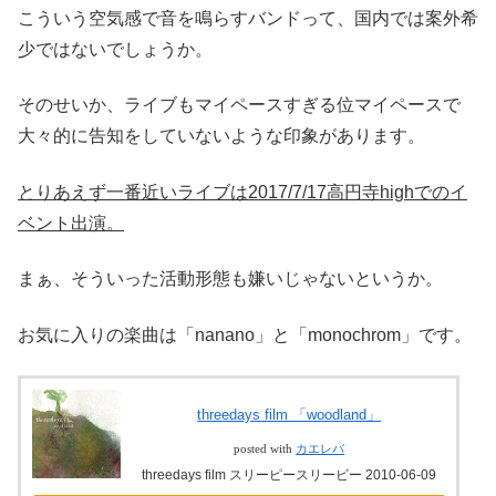
こういう空気感で音を鳴らすバンドって、国内では案外希
少ではないでしょうか。
そのせいか、ライブもマイペースすぎる位マイペースで
大々的に告知をしていないような印象があります。
とりあえず一番近いライブは2017/7/17高円寺highでのイ
ベント出演。
まぁ、そういった活動形態も嫌いじゃないというか。
お気に入りの楽曲は「
nanano
」と「
monochrom
」です。
threedays film 「woodland」
posted with
カエレバ
threedays film スリーピースリービー 2010-06-09