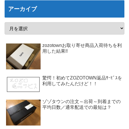
アーカイブ
zozotownお取り寄せ商品入荷待ちを利
用した結果!!
驚愕！初めてZOZOTOWN返品ｻｰﾋﾞｽを
利用してみたんだけど！！
ゾゾタウンの注文～出荷～到着までの
平均日数／通常配送での最短は？