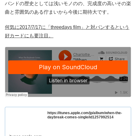
バンドの歴史としては浅いモノのの、完成度の高いその楽
曲と雰囲気のある佇まいから今後に期待大です。
何気に2017/7/17に「threedays film」と対バンするという
好カードにも要注目。
https://itunes.apple.com/jp/album/when-the-
daybreak-comes-single/id1257992514