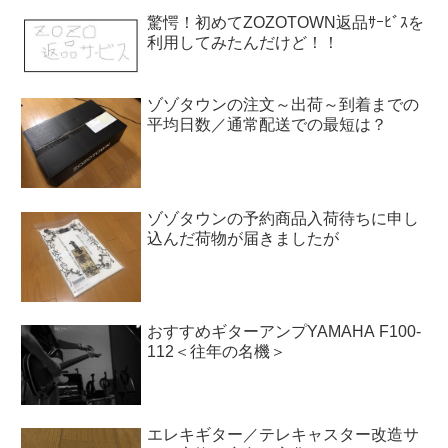
驚愕！初めてZOZOTOWN返品ｻｰﾋﾞｽを
利用してみたんだけど！！
ゾゾタウンの注文～出荷～到着までの
平均日数／通常配送での最短は？
ゾゾタウンの予約商品入荷待ちに申し
込んだ荷物が届きましたが
おすすめギターアンプYAMAHA F100-
112＜往年の名機＞
エレキギター／テレキャスター改造サ