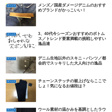
メンズ／国産ダメージデニムのおすす
ボトムス
めブランドがかっこいい！
3、40代今シーズンおすすめのボトム
ボトムス
ス／トレンド要素満載の挑戦しやすい
逸品達
デニム生地以外のスキニ－パンツ／都
ボトムス
会的でスッキリした大人向けの逸品
チェーンステッチの裾上げならここで
ボトムス
しょ！気になるお値段は？
ウール素材の温かみを基調としたラウ
ボトムス