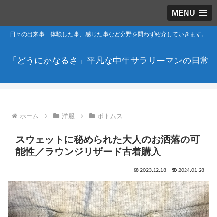
MENU
日々の出来事、体験した事、感じた事など分野を問わず紹介していきます。
「どうにかなるさ」平凡な中年サラリーマンの日常
ホーム
洋服
ボトムス
スウェットに秘められた大人のお洒落の可
能性／ラウンジリザード古着購入
2023.12.18
2024.01.28