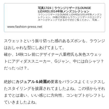
写真17/24｜ラウンジリザード(LOUNGE
LIZARD) 2014年秋メンズコレクション
ラウンジリザード(LOUNGE LIZARD)の2014年秋メンズコ
レクション。24枚の写真からラウンジリザードのコーディ
ネートがチェックできるのでぜひご覧ください。 写真
17/24 - ラウンジリザード 2014年秋: トレンチコート, ...
www.fashion-press.net
スウェットという振り切った感のあるズボンも、ラウンジ
はおしゃれな型にしあげてまして。
確か、14秋コレ前にデザイナー八重樫氏も灰色スウェッ
トにアディダススニーカー、Gジャン、中には白シャツ？
だったっけ？。
絶妙に
カジュアル＆綺麗め
要素をバランスよくミックスし
たスタイリングを披露されてましたよね。この頃からそれ
までとは違い、いい感じに方向性、コンセプトがシフトし
ていきましたよね。