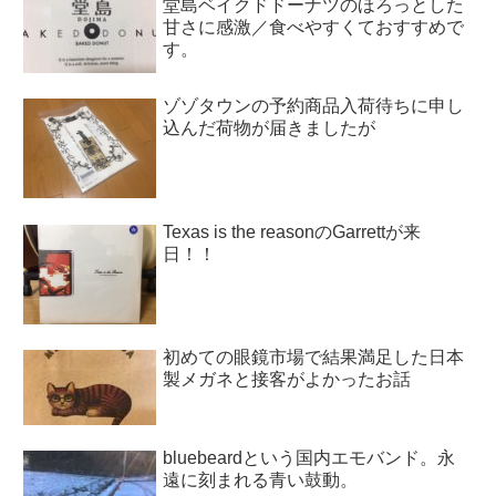
堂島ベイクドドーナツのほろっとした
甘さに感激／食べやすくておすすめで
す。
ゾゾタウンの予約商品入荷待ちに申し
込んだ荷物が届きましたが
Texas is the reasonのGarrettが来
日！！
初めての眼鏡市場で結果満足した日本
製メガネと接客がよかったお話
bluebeardという国内エモバンド。永
遠に刻まれる青い鼓動。