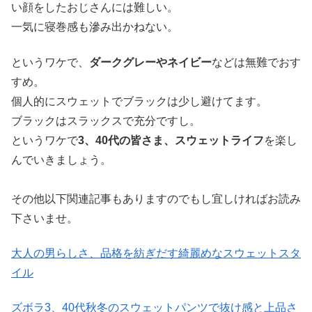
い顔をしたおじさんには難しい。
一気に寝巻感も滲み出かねない。
というワケで、
ダークグレーやネイビー
などは無難でおす
すめ。
個人的にスウェットでブラックは少し避けてます。
ブラックはスラックスで充分ですし。
というワケで
3、40代の皆さま、スウェットライフ
を楽し
んでいきましょう。
その他以下関連記事もありますのでもし宜しければお読み
下さいませ。
大人の男らしさ、品格を紡ぎだす綺麗めなスウェットスタ
イル
ズボラ3、40代秋冬のスウェットパンツで抜け感と上品さ