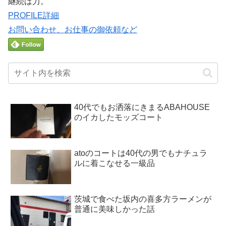
継続は力。
PROFILE詳細
お問い合わせ、お仕事の御依頼など
40代でもお洒落にきまるABAHOUSE
のイカしたモッズコート
atoのコートは40代の男でもナチュラ
ルに着こなせる一級品
茨城で食べた坂内の喜多方ラーメンが
普通に美味しかった話