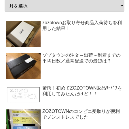
zozotownお取り寄せ商品入荷待ちを利
用した結果!!
ゾゾタウンの注文～出荷～到着までの
平均日数／通常配送での最短は？
驚愕！初めてZOZOTOWN返品ｻｰﾋﾞｽを
利用してみたんだけど！！
ZOZOTOWNのコンビニ受取りが便利
でノンストレスでした