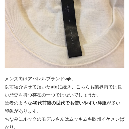
メンズ向けアパレルブランド
wjk
。
以前紹介させて頂いた
ato
に続き、こちらも業界内では長
い歴史を持つ存在の一つではないでしょうか。
筆者のような
40代前後の世代でも使いやすい洋服
が多い
印象があります。
ちなみにルックのモデルさんはムッキムキ欧州イケメンば
かり。