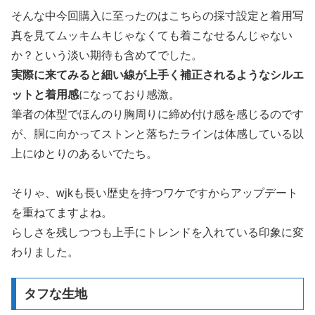
そんな中今回購入に至ったのはこちらの採寸設定と着用写
真を見てムッキムキじゃなくても着こなせるんじゃない
か？という淡い期待も含めてでした。
実際に来てみると細い線が上手く補正されるようなシルエ
ットと着用感
になっており感激。
筆者の体型でほんのり胸周りに締め付け感を感じるのです
が、胴に向かってストンと落ちたラインは体感している以
上にゆとりのあるいでたち。
そりゃ、wjkも長い歴史を持つワケですからアップデート
を重ねてますよね。
らしさを残しつつも上手にトレンドを入れている印象に変
わりました。
タフな生地