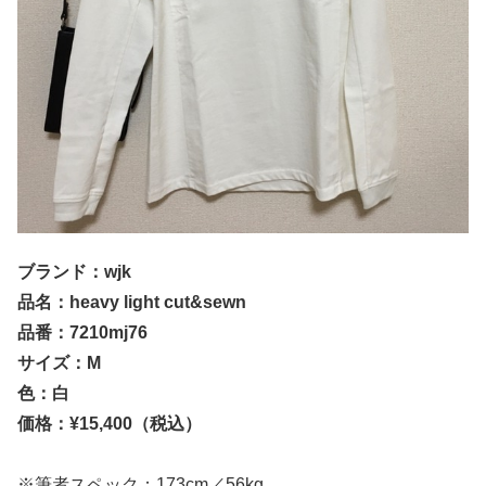
ブランド：wjk
品名：heavy light cut&sewn
品番：7210mj76
サイズ：M
色：白
価格：¥15,400（税込）
※筆者スペック：173cm／56kg