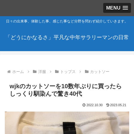
MENU
日々の出来事、体験した事、感じた事など分野を問わず紹介していきます。
「どうにかなるさ」平凡な中年サラリーマンの日常
ホーム
洋服
トップス
カットソー
wjkのカットソーを10数年ぶりに買ったら
しっくり馴染んで驚き40代
2022.10.30
2023.05.21