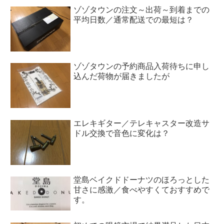
ゾゾタウンの注文～出荷～到着までの
平均日数／通常配送での最短は？
ゾゾタウンの予約商品入荷待ちに申し
込んだ荷物が届きましたが
エレキギター／テレキャスター改造サ
ドル交換で音色に変化は？
堂島ベイクドドーナツのほろっとした
甘さに感激／食べやすくておすすめで
す。