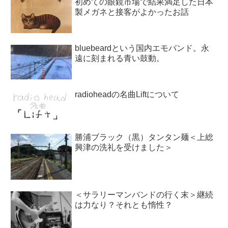
初めての眼鏡市場で結果満足した日本
製メガネと接客がよかったお話
bluebeardという国内エモバンド。永
遠に刻まれる青い鼓動。
radioheadの名曲Liftについて
勝浦ブラック（黒）タンタン麺＜上総
興津の洗礼を受けました＞
＜サラリーマンバンドの行く末＞継続
は力なり？それとも惰性？