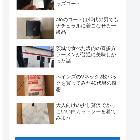
ッズコート
atoのコートは40代の男でも
ナチュラルに着こなせる一
級品
茨城で食べた坂内の喜多方
ラーメンが普通に美味しか
った話
ヘインズのVネック2枚パッ
クを買ってみた40代男の感
想
大人向けの少し贅沢でかっ
こいい白カットソーを着て
みよう