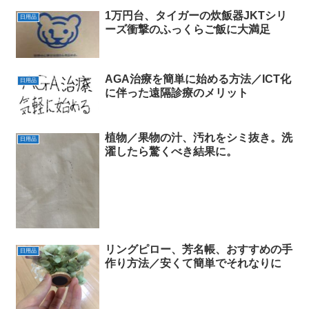
1万円台、タイガーの炊飯器JKTシリ
日用品
ーズ衝撃のふっくらご飯に大満足
AGA治療を簡単に始める方法／ICT化
日用品
に伴った遠隔診療のメリット
植物／果物の汁、汚れをシミ抜き。洗
日用品
濯したら驚くべき結果に。
リングピロー、芳名帳、おすすめの手
日用品
作り方法／安くて簡単でそれなりに