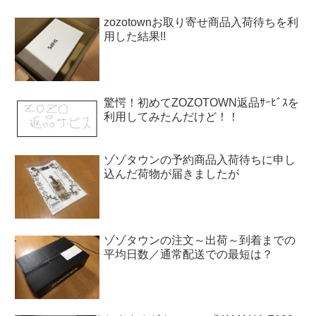
zozotownお取り寄せ商品入荷待ちを利
用した結果!!
驚愕！初めてZOZOTOWN返品ｻｰﾋﾞｽを
利用してみたんだけど！！
ゾゾタウンの予約商品入荷待ちに申し
込んだ荷物が届きましたが
ゾゾタウンの注文～出荷～到着までの
平均日数／通常配送での最短は？