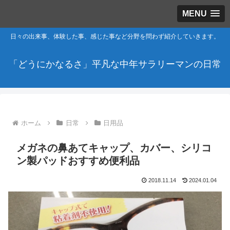
MENU
日々の出来事、体験した事、感じた事など分野を問わず紹介していきます。
「どうにかなるさ」平凡な中年サラリーマンの日常
ホーム
日常
日用品
メガネの鼻あてキャップ、カバー、シリコ
ン製パッドおすすめ便利品
2018.11.14
2024.01.04