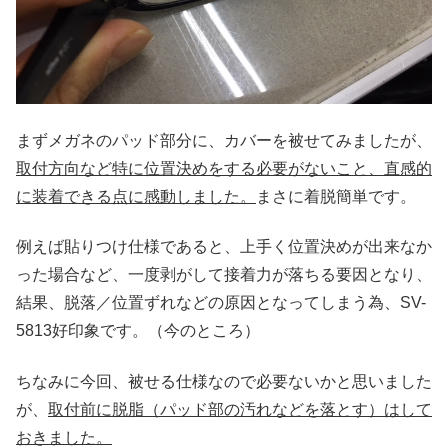
まずメガネのパッド部分に、カバーを被せてみましたが、
取付方向など特に位置決めをする必要がないこと、直感的
に装着できる点に感動しました。
まさに着脱簡単です。
例えば貼りつけ仕様であると、上手く位置決めが出来なか
った場合など、一度剥がして接着力が落ちる要因となり、
結果、脱落／位置ずれなどの原因となってしまう為、SV-
5813好印象です。（今のところ）
ちなみに今回、被せる仕様なので必要ないかと思いました
が、
取付前に脱脂（パッド部の汚れなどを落とす）はして
おきました。