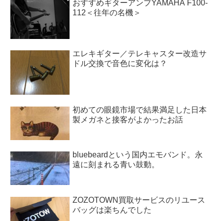
おすすめギターアンプYAMAHA F100-
112＜往年の名機＞
エレキギター／テレキャスター改造サ
ドル交換で音色に変化は？
初めての眼鏡市場で結果満足した日本
製メガネと接客がよかったお話
bluebeardという国内エモバンド。永
遠に刻まれる青い鼓動。
ZOZOTOWN買取サービスのリユース
バッグは楽ちんでした