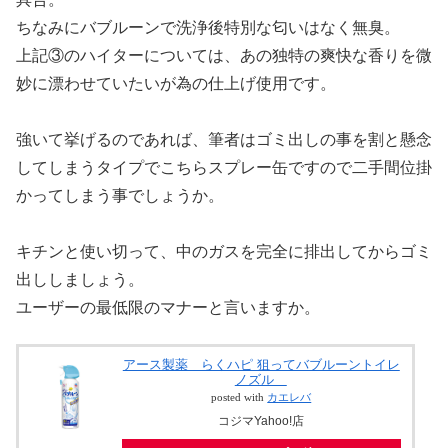
ちなみにバブルーンで洗浄後特別な匂いはなく無臭。
上記③のハイターについては、あの独特の爽快な香りを微
妙に漂わせていたいが為の仕上げ使用です。
強いて挙げるのであれば、筆者はゴミ出しの事を割と懸念
してしまうタイプでこちらスプレー缶ですので二手間位掛
かってしまう事でしょうか。
キチンと使い切って、中のガスを完全に排出してからゴミ
出ししましょう。
ユーザーの最低限のマナーと言いますか。
アース製薬 らくハピ 狙ってバブルーントイレ
ノズル
posted with
カエレバ
コジマYahoo!店