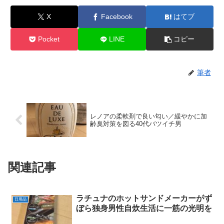
X
Facebook
はてブ
Pocket
LINE
コピー
筆者
レノアの柔軟剤で良い匂い／緩やかに加
齢臭対策を図る40代バツイチ男
関連記事
ラチュナのホットサンドメーカーがず
日用品
ぼら独身男性自炊生活に一筋の光明を