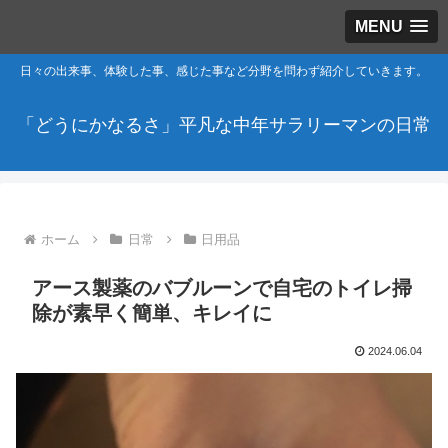
MENU
日々の出来事、体験した事、感じた事など分野を問わず紹介していきます。
「どうにかなるさ」平凡な中年サラリーマンの日常
ホーム
日常
日用品
アース製薬のバブルーンで自宅のトイレ掃
除が素早く簡単、キレイに
2024.06.04