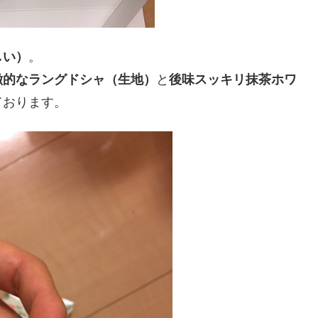
しい）
。
徴的なラングドシャ（生地）
と
後味スッキリ抹茶ホワ
ております。