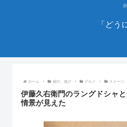
日
「どう
ホーム
旅行、遊び
グルメ
スイーツ
伊藤久右衛門のラングドシャと
情景が見えた