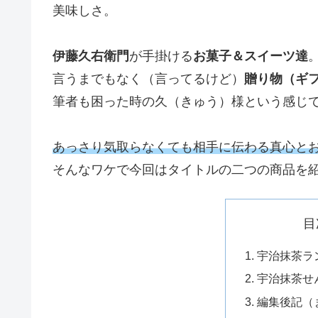
美味しさ。
伊藤久右衛門
が手掛ける
お菓子＆スイーツ達
言うまでもなく（言ってるけど）
贈り物（ギ
筆者も困った時の久（きゅう）様という感じ
あっさり気取らなくても相手に伝わる真心と
そんなワケで今回はタイトルの二つの商品を
目
宇治抹茶ラ
宇治抹茶せ
編集後記（