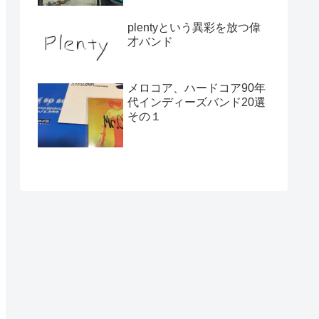
plentyという異彩を放つ偉
才バンド
メロコア、ハードコア90年
代インディーズバンド20選
その１