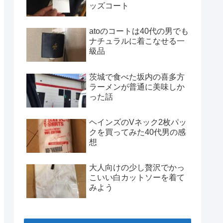
ッズコート
atoのコートは40代の男でも
ナチュラルに着こなせる一
級品
茨城で食べた坂内の喜多方
ラーメンが普通に美味しか
った話
ヘインズのVネック2枚パッ
クを買ってみた40代男の感
想
大人向けの少し贅沢でかっ
こいい白カットソーを着て
みよう