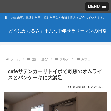
MENU
日々の出来事、体験した事、感じた事など分野を問わず紹介していきます。
「どうにかなるさ」平凡な中年サラリーマンの日常
ホーム
旅行、遊び
グルメ
カフェ
cafeサテンカーリトイボで奇跡のオムライ
スとパンケーキに大満足
2023.01.08
2023.05.07