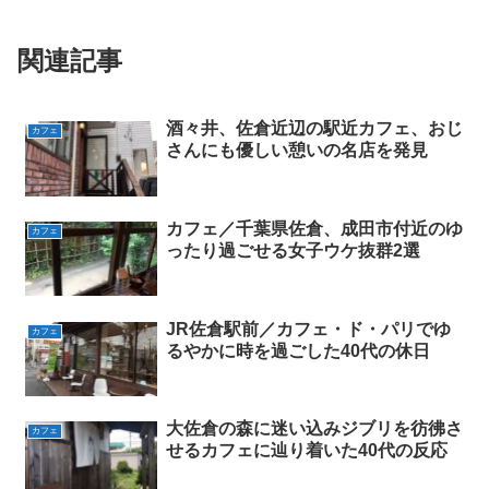
関連記事
酒々井、佐倉近辺の駅近カフェ、おじ
カフェ
さんにも優しい憩いの名店を発見
カフェ／千葉県佐倉、成田市付近のゆ
カフェ
ったり過ごせる女子ウケ抜群2選
JR佐倉駅前／カフェ・ド・パリでゆ
カフェ
るやかに時を過ごした40代の休日
大佐倉の森に迷い込みジブリを彷彿さ
カフェ
せるカフェに辿り着いた40代の反応