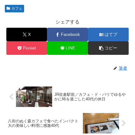
カフェ
シェアする
X
Facebook
はてブ
Pocket
LINE
コピー
筆者
JR佐倉駅前／カフェ・ド・パリでゆるや
かに時を過ごした40代の休日
八街のぬく森カフェで食べたインパクト
大の美味しい料理に感激40代