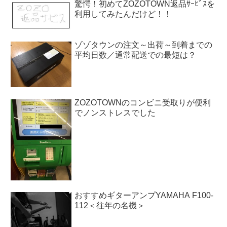
驚愕！初めてZOZOTOWN返品ｻｰﾋﾞｽを
利用してみたんだけど！！
ゾゾタウンの注文～出荷～到着までの
平均日数／通常配送での最短は？
ZOZOTOWNのコンビニ受取りが便利
でノンストレスでした
おすすめギターアンプYAMAHA F100-
112＜往年の名機＞