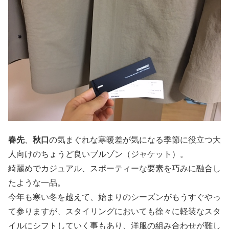
春先
、
秋口
の気まぐれな寒暖差が気になる季節に役立つ大
人向けのちょうど良いブルゾン（ジャケット）。
綺麗めでカジュアル、スポーティーな要素を巧みに融合し
たような一品。
今年も寒い冬を越えて、始まりのシーズンがもうすぐやっ
て参りますが、スタイリングにおいても徐々に軽装なスタ
イルにシフトしていく事もあり、洋服の組み合わせが難し