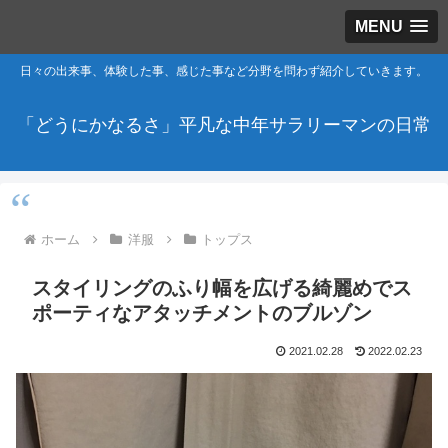
MENU
日々の出来事、体験した事、感じた事など分野を問わず紹介していきます。
「どうにかなるさ」平凡な中年サラリーマンの日常
ホーム
洋服
トップス
スタイリングのふり幅を広げる綺麗めでス
ポーティなアタッチメントのブルゾン
2021.02.28
2022.02.23