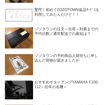
驚愕！初めてZOZOTOWN返品ｻｰﾋﾞｽを
利用してみたんだけど！！
ゾゾタウンの注文～出荷～到着までの
平均日数／通常配送での最短は？
ゾゾタウンの予約商品入荷待ちに申し
込んだ荷物が届きましたが
おすすめギターアンプYAMAHA F100-
112＜往年の名機＞