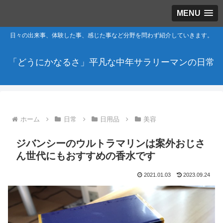
MENU
日々の出来事、体験した事、感じた事など分野を問わず紹介していきます。
「どうにかなるさ」平凡な中年サラリーマンの日常
ホーム
日常
日用品
美容
ジバンシーのウルトラマリンは案外おじさ
ん世代にもおすすめの香水です
2021.01.03
2023.09.24