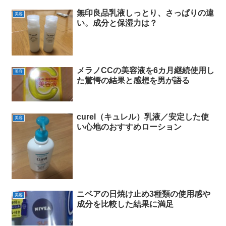
無印良品乳液しっとり、さっぱりの違
美容
い。成分と保湿力は？
メラノCCの美容液を6カ月継続使用し
美容
た驚愕の結果と感想を男が語る
curel（キュレル）乳液／安定した使
美容
い心地のおすすめローション
ニベアの日焼け止め3種類の使用感や
美容
成分を比較した結果に満足