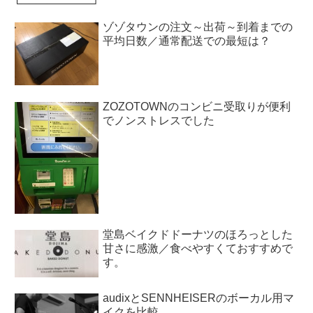
ゾゾタウンの注文～出荷～到着までの
平均日数／通常配送での最短は？
ZOZOTOWNのコンビニ受取りが便利
でノンストレスでした
堂島ベイクドドーナツのほろっとした
甘さに感激／食べやすくておすすめで
す。
audixとSENNHEISERのボーカル用マ
イクを比較