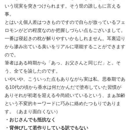
いう現実を突きつけられます。そう世の誰しもに言える
事。
とはいえ個人差はつきものですので自らが放っているフェ
ロモンがどの程度なのか把握しづらい点もございまして。
一番は寝起きの枕が解りやすいかもしれません。耳裏辺り
から滲み出ている臭いをリアルに堪能することができます
ので。
筆者はある時期から「あっ、お父さんと同じだ」と。そ
う、全てを諭したのです。
いやいや、こういった点もありながら実は私、思春期であ
る10代の頃から香水は何だかんだで塗布していた習慣が
ありそれが初老を迎える今尚続いているという、まぁ加齢
という不変的キーワードに巧みに絡めたつもりでありま
す。（あまり面白くない）
・おじさんでも抵抗なく
・背伸びして若作りしている訳でもない