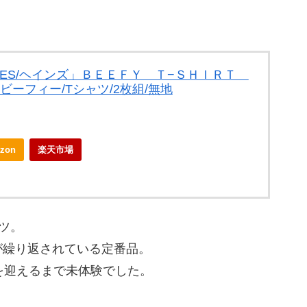
ANES/ヘインズ」ＢＥＥＦＹ Ｔ−ＳＨＩＲＴ
ーフィー/Tシャツ/2枚組/無地
zon
楽天市場
ツ。
が繰り返されている定番品。
を迎えるまで未体験でした。