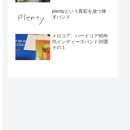
plentyという異彩を放つ偉
才バンド
メロコア、ハードコア90年
代インディーズバンド20選
その１