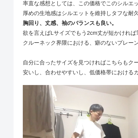
率直な感想としては、この価格でこのシルエ
厚めの生地感はシルエットを維持しタフな耐
胸回り、丈感、袖のバランスも良い。
欲を言えばLサイズでもう2cm丈が短かけれ
クルーネック界隈における、癖のないプレー
自分に合ったサイズを見つければこちらもク
安いし、合わせやすいし、低価格帯における