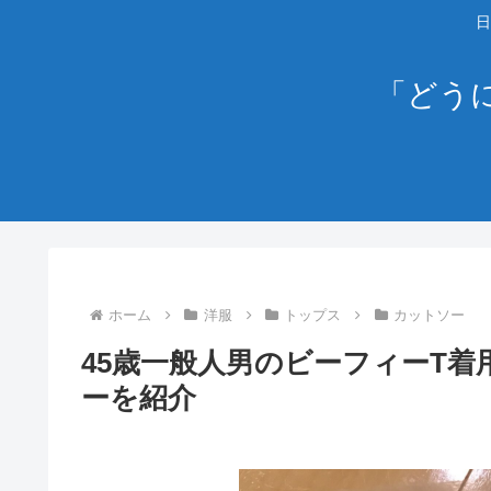
日
「どう
ホーム
洋服
トップス
カットソー
45歳一般人男のビーフィーT
ーを紹介