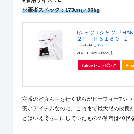
●着用サイズ：L
※筆者スペック：173cm／56kg
tシャツ Tシャツ 「H
２Ｐ Ｈ５１８０−２ ビ
posted with
カエレバ
ZOZOTOWN Yahoo!店
Yahooショッピング
Ama
定番のど真ん中を行く我らがビーフィーTシャ
安いアイテムなのに、これまで最大限の改良
とはいえ噂を耳にしていたものの筆者は40代