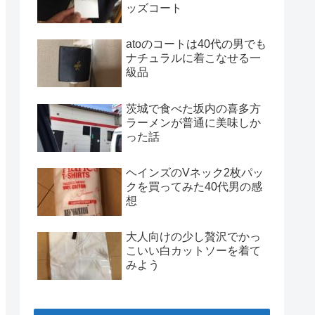
ッズコート
atoのコートは40代の男でも
ナチュラルに着こなせる一
級品
茨城で食べた坂内の喜多方
ラーメンが普通に美味しか
った話
ヘインズのVネック2枚パッ
クを買ってみた40代男の感
想
大人向けの少し贅沢でかっ
こいい白カットソーを着て
みよう