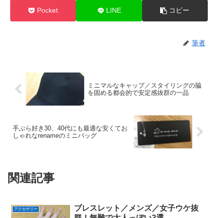
Pocket
LINE
コピー
筆者
ミニマルなキャップ／スタイリングの脇
を固める都会的で安定感抜群の一品
手ぶら好き30、40代にも最適な安くてお
しゃれなrenameのミニバッグ
関連記事
ブレスレット／メンズ／女子ウケ抜
アクセサリー
群！無難で大人っぽい3選