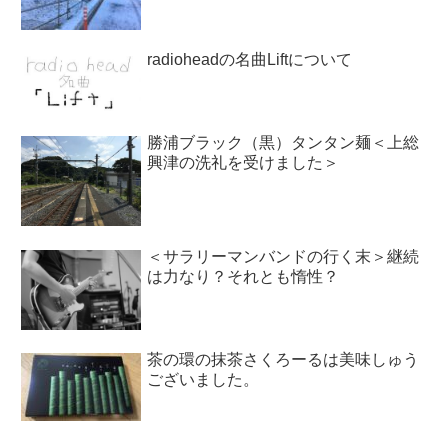
radioheadの名曲Liftについて
勝浦ブラック（黒）タンタン麺＜上総
興津の洗礼を受けました＞
＜サラリーマンバンドの行く末＞継続
は力なり？それとも惰性？
茶の環の抹茶さくろーるは美味しゅう
ございました。