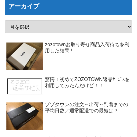
アーカイブ
zozotownお取り寄せ商品入荷待ちを利
用した結果!!
驚愕！初めてZOZOTOWN返品ｻｰﾋﾞｽを
利用してみたんだけど！！
ゾゾタウンの注文～出荷～到着までの
平均日数／通常配送での最短は？