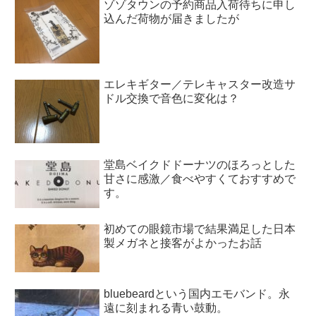
ゾゾタウンの予約商品入荷待ちに申し
込んだ荷物が届きましたが
エレキギター／テレキャスター改造サ
ドル交換で音色に変化は？
堂島ベイクドドーナツのほろっとした
甘さに感激／食べやすくておすすめで
す。
初めての眼鏡市場で結果満足した日本
製メガネと接客がよかったお話
bluebeardという国内エモバンド。永
遠に刻まれる青い鼓動。