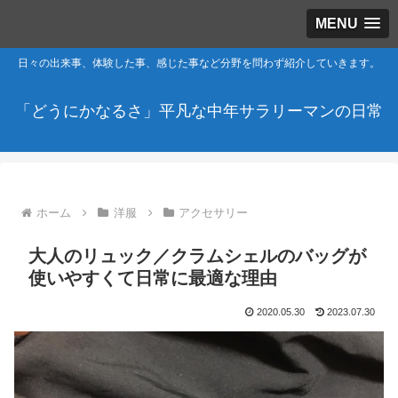
MENU
日々の出来事、体験した事、感じた事など分野を問わず紹介していきます。
「どうにかなるさ」平凡な中年サラリーマンの日常
ホーム
洋服
アクセサリー
大人のリュック／クラムシェルのバッグが
使いやすくて日常に最適な理由
2020.05.30
2023.07.30