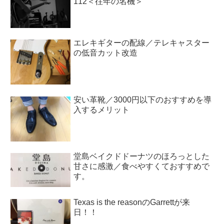
112＜往年の名機＞
エレキギターの配線／テレキャスター
の低音カット改造
安い革靴／3000円以下のおすすめを導
入するメリット
堂島ベイクドドーナツのほろっとした
甘さに感激／食べやすくておすすめで
す。
Texas is the reasonのGarrettが来
日！！