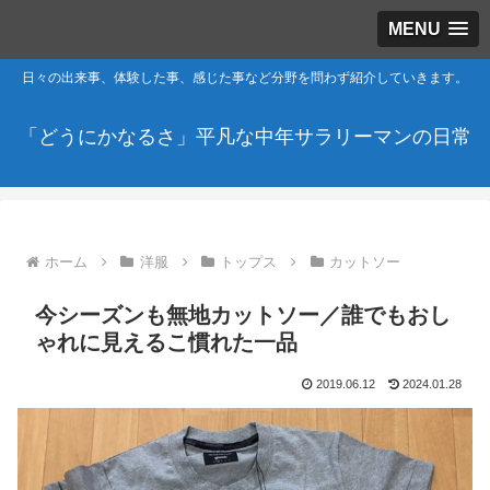
MENU
日々の出来事、体験した事、感じた事など分野を問わず紹介していきます。
「どうにかなるさ」平凡な中年サラリーマンの日常
ホーム
洋服
トップス
カットソー
今シーズンも無地カットソー／誰でもおし
ゃれに見えるこ慣れた一品
2019.06.12
2024.01.28