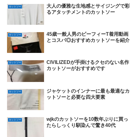
大人の優雅な生地感とサイジングで彩
カットソー
るアタッチメントのカットソー
45歳一般人男のビーフィーT着用動画
カットソー
とコスパ◎おすすめカットソーを紹介
CIVILIZEDが手掛けるクセのない名作
カットソー
カットソーがおすすめです
ジャケットのインナーに最も最適なカ
カットソー
ットソーと必要な四大要素
wjkのカットソーを10数年ぶりに買っ
カットソー
たらしっくり馴染んで驚き40代